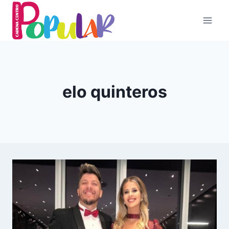
Skip
to
content
elo quinteros