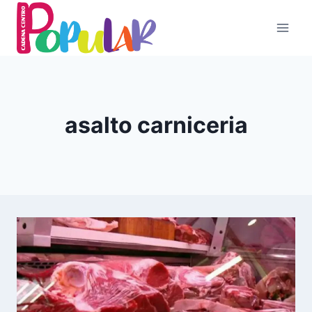
Skip
to
content
asalto carniceria