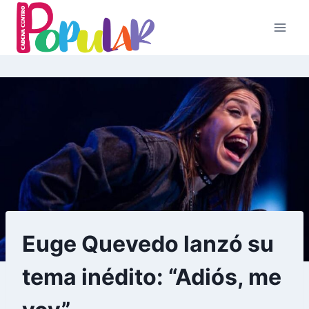
Skip
to
content
Euge Quevedo lanzó su
tema inédito: “Adiós, me