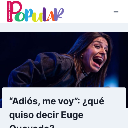
Skip
to
content
“Adiós, me voy”: ¿qué
quiso decir Euge