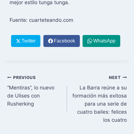
mejor estilo tunga tunga.
Fuente: cuarteteando.com
Twitter
Facebook
WhatsApp
Post
PREVIOUS
NEXT
“Mentiras”, lo nuevo
La Barra reúne a su
navigation
de Ulises con
formación más exitosa
Rusherking
para una serie de
cuatro bailes: felices
los cuatro