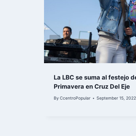
itosa
La LBC se suma al festejo de
s los
Primavera en Cruz Del Eje
By
CcentroPopular
September 15, 202