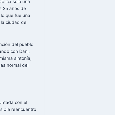
blica solo una
us 25 años de
 lo que fue una
 la ciudad de
nción del pueblo
nando con Dani,
misma sintonía,
más normal del
untada con el
sible reencuentro