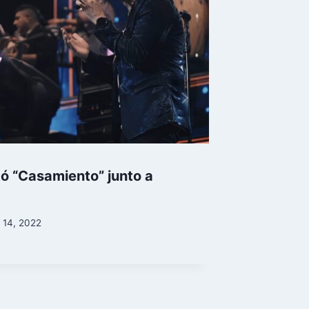
ó “Casamiento” junto a
Rodrigo
del día
 14, 2022
By
Ccentro